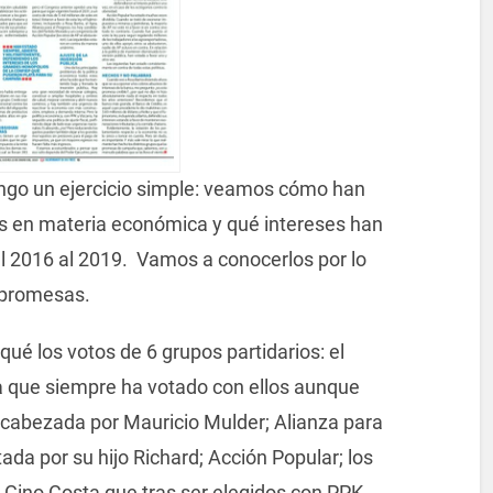
ongo un ejercicio simple: veamos cómo han
cas en materia económica y qué intereses han
el 2016 al 2019. Vamos a conocerlos por lo
 promesas.
ué los votos de 6 grupos partidarios: el
a que siempre ha votado con ellos aunque
encabezada por Mauricio Mulder; Alianza para
da por su hijo Richard; Acción Popular; los
 Gino Costa que tras ser elegidos con PPK