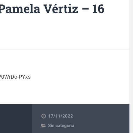
Pamela Vértiz – 16
=P0WrDo-PYxs
17/11/2022
Sin categoría